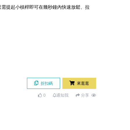
只需提起小槓桿即可在幾秒鐘內快速放鬆、拉
折扣碼
來逛逛
0
通知我
分享