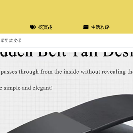
挖寶趣
生活攻略
動扣環男款皮帶