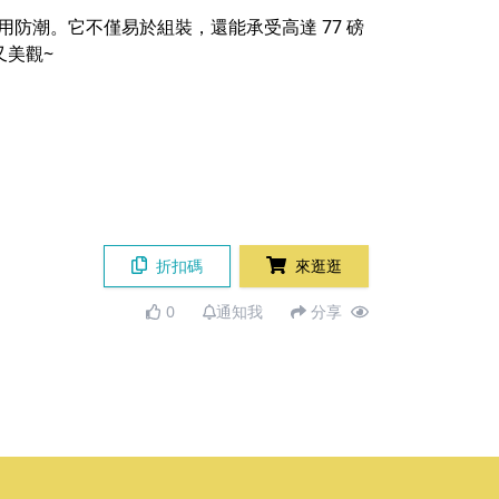
更耐用防潮。它不僅易於組裝，還能承受高達 77 磅
又美觀~
折扣碼
來逛逛
0
通知我
分享