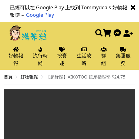
已經可以在 Google Play 上找到 Tommydeals 好物報
報囉～
Google Play
好物報
流行時
挖寶
生活攻
群
集運服
報
尚
趣
略
組
務
首頁
好物報報
【超紓壓】AIKOTOO 按摩指壓墊 $24.75