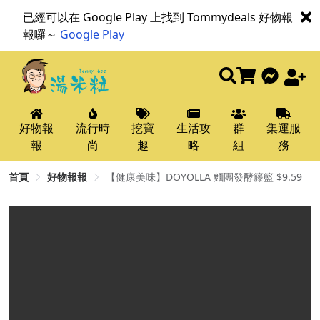
已經可以在 Google Play 上找到 Tommydeals 好物報
報囉～
Google Play
好物報
流行時
挖寶
生活攻
群
集運服
報
尚
趣
略
組
務
首頁
好物報報
【健康美味】DOYOLLA 麵團發酵籐籃 $9.59