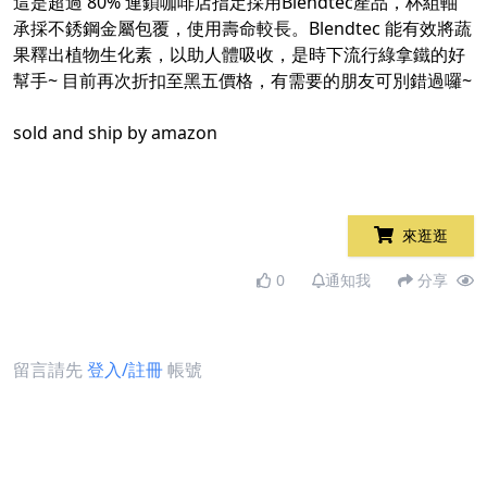
這是超過 80% 連鎖咖啡店指定採用Blendtec產品，杯組軸
承採不銹鋼金屬包覆，使用壽命較長。Blendtec 能有效將蔬
果釋出植物生化素，以助人體吸收，是時下流行綠拿鐵的好
幫手~ 目前再次折扣至黑五價格，有需要的朋友可別錯過囉~
sold and ship by amazon
來逛逛
0
通知我
分享
留言請先
登入/註冊
帳號