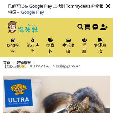
已經可以在 Google Play 上找到 Tommydeals 好物報
報囉～
Google Play
好物報
流行時
挖寶
生活攻
群
集運服
報
尚
趣
略
組
務
首頁
好物報報
【貓奴必敗🐱】Dr. Elsey's 40 lb 無塵貓砂 $6.42