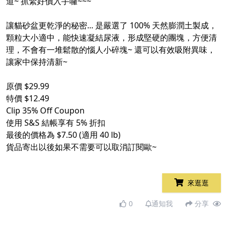
道~ 抓緊好價入手囉~~~
讓貓砂盆更乾淨的秘密... 是嚴選了 100% 天然膨潤土製成，
顆粒大小適中，能快速凝結尿液，形成堅硬的團塊，方便清
理，不會有一堆鬆散的惱人小碎塊~ 還可以有效吸附異味，
讓家中保持清新~
原價 $29.99
特價 $12.49
Clip 35% Off Coupon
使用 S&S 結帳享有 5% 折扣
最後的價格為 $7.50 (適用 40 lb)
貨品寄出以後如果不需要可以取消訂閱歐~
來逛逛
0
通知我
分享