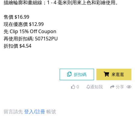
描繪輪廓和畫細線；1 - 4 毫米則用來上色和彩繪使用。
售價 $16.99
現在優惠價 $12.99
先 Clip 15% Off Coupon
再使用折扣碼: 507152PU
折扣價 $4.54
折扣碼
來逛逛
0
通知我
分享
留言請先
登入/註冊
帳號