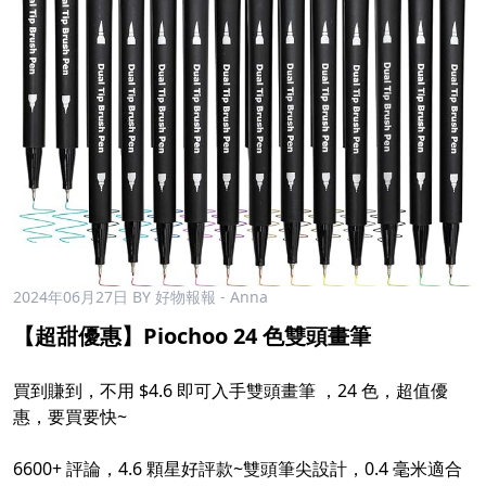
2024年06月27日
BY 好物報報 - Anna
【超甜優惠】Piochoo 24 色雙頭畫筆
買到賺到，不用 $4.6 即可入手雙頭畫筆 ，24 色，超值優
惠，要買要快~
6600+ 評論，4.6 顆星好評款~雙頭筆尖設計，0.4 毫米適合