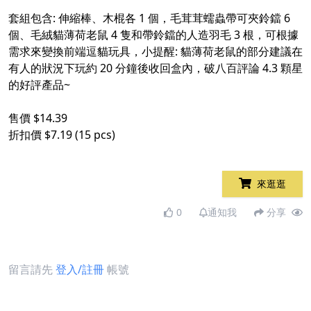
套組包含: 伸縮棒、木棍各 1 個，毛茸茸蠕蟲帶可夾鈴鐺 6
個、毛絨貓薄荷老鼠 4 隻和帶鈴鐺的人造羽毛 3 根，可根據
需求來變換前端逗貓玩具，小提醒: 貓薄荷老鼠的部分建議在
有人的狀況下玩約 20 分鐘後收回盒內，破八百評論 4.3 顆星
的好評產品~
售價 $14.39
折扣價 $7.19 (15 pcs)
來逛逛
0
通知我
分享
留言請先
登入/註冊
帳號