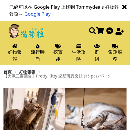
已經可以在 Google Play 上找到 Tommydeals 好物報
報囉～
Google Play
好物報
流行時
挖寶
生活攻
群
集運服
報
尚
趣
略
組
務
首頁
好物報報
【大戰三百回合】Pretty Kitty 逗貓玩具套組 (15 pcs) $7.19