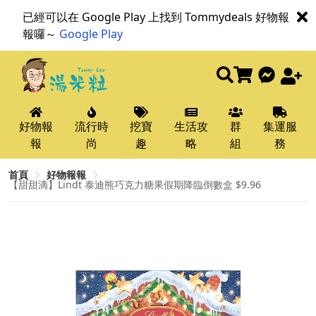
已經可以在 Google Play 上找到 Tommydeals 好物報
報囉～
Google Play
好物報
流行時
挖寶
生活攻
群
集運服
報
尚
趣
略
組
務
首頁
好物報報
【甜甜滴】Lindt 泰迪熊巧克力糖果假期降臨倒數盒 $9.96