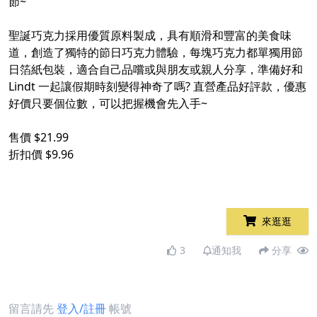
節~
聖誕巧克力採用優質原料製成，具有順滑和豐富的美食味
道，創造了獨特的節日巧克力體驗，每塊巧克力都單獨用節
日箔紙包裝，適合自己品嚐或與朋友或親人分享，準備好和
Lindt 一起讓假期時刻變得神奇了嗎? 直營產品好評款，優惠
好價只要個位數，可以把握機會先入手~
售價 $21.99
折扣價 $9.96
來逛逛
3
通知我
分享
留言請先
登入/註冊
帳號