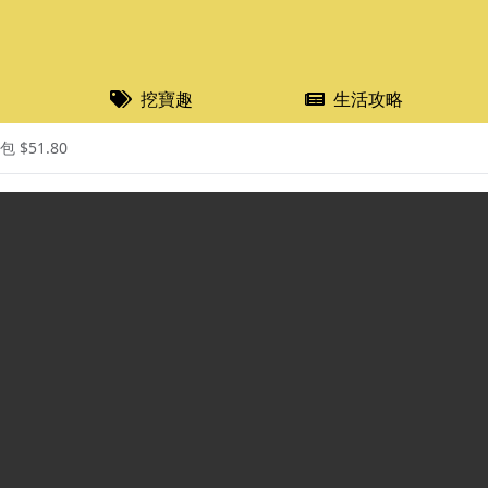
挖寶趣
生活攻略
 $51.80