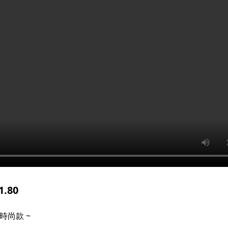
.80
典時尚款 ~