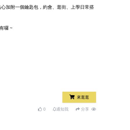
等小物，貼心加附一個鑰匙包，約會、逛街、上學日常搭
有囉 ~
來逛逛
0
通知我
分享