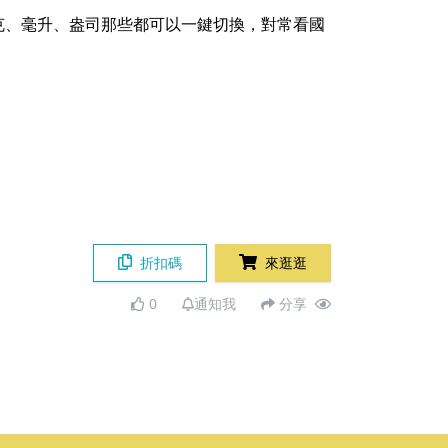
克、毫升、盎司那些都可以一鍵切換，對常看國
折扣碼
來逛逛
0
通知我
分享