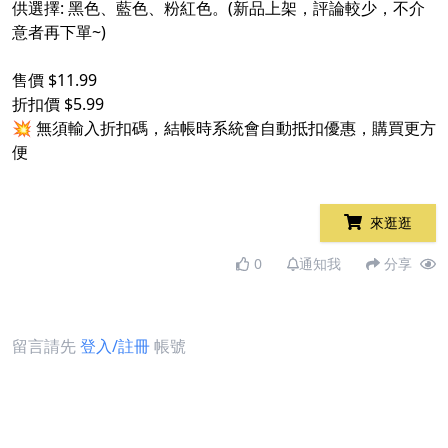
供選擇: 黑色、藍色、粉紅色。(新品上架，評論較少，不介
意者再下單~)
售價 $11.99
折扣價 $5.99
💥 無須輸入折扣碼，結帳時系統會自動抵扣優惠，購買更方
便
來逛逛
0
通知我
分享
留言請先
登入/註冊
帳號