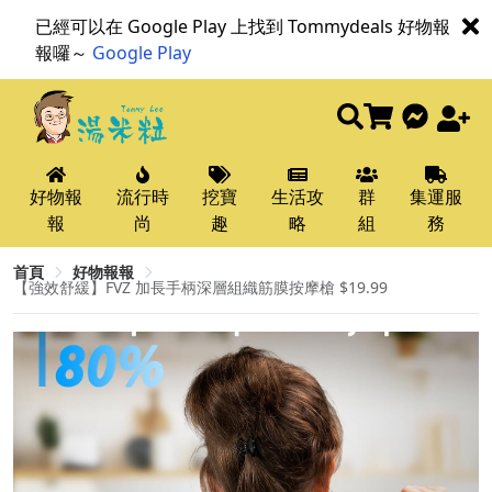
已經可以在 Google Play 上找到 Tommydeals 好物報
報囉～
Google Play
好物報
流行時
挖寶
生活攻
群
集運服
報
尚
趣
略
組
務
首頁
好物報報
【強效舒緩】FVZ 加長手柄深層組織筋膜按摩槍 $19.99