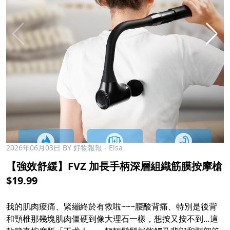
2026年06月03日
BY 好物報報 - Elsa
【強效舒緩】FVZ 加長手柄深層組織筋膜按摩槍
$19.99
我的肌肉痠痛、緊繃終於有救啦~~~腰酸背痛、特別是後背
和頸椎那幾塊肌肉僵硬到像大理石一樣，想按又按不到…這