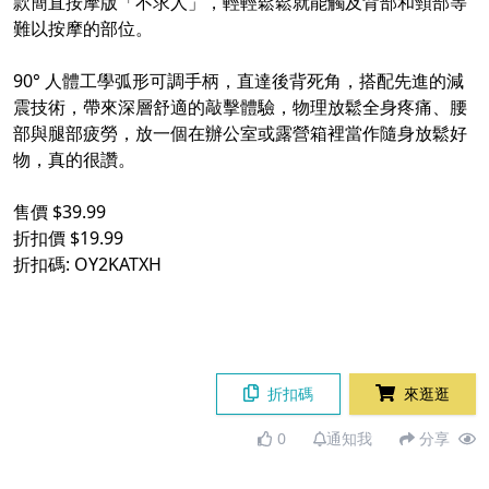
款簡直按摩版「不求人」，輕輕鬆鬆就能觸及背部和頸部等
難以按摩的部位。
90° 人體工學弧形可調手柄，直達後背死角，搭配先進的減
震技術，帶來深層舒適的敲擊體驗，物理放鬆全身疼痛、腰
部與腿部疲勞，放一個在辦公室或露營箱裡當作隨身放鬆好
物，真的很讚。
售價 $39.99
折扣價 $19.99
折扣碼: OY2KATXH
折扣碼
來逛逛
0
通知我
分享