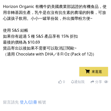
​
Horizon Organic 有機牛奶美國農業部認證的有機食品，使
用非轉基因生產，乳牛是在沒有抗生素的農場的飼養，可放
心讓孩子飲用。小小一罐單份裝，外出攜帶粉方便~​
​
使用 S&S 結帳​
如果你有超過 5 種 S&S 產品享有 15% 折扣​
最後的價格為 $10.69
貨品寄出以後如果不需要可以取消訂閱歐~​
（適用 Chocolate with DHA／8 Fl Oz (Pack of 12)）​
來逛逛
0
通知我
分享
留言請先
登入/註冊
帳號