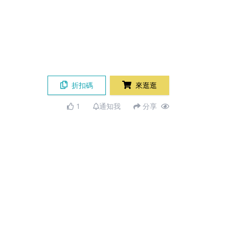
折扣碼
來逛逛
1
通知我
分享