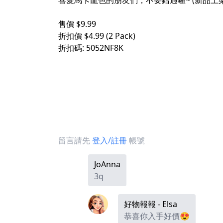
喜愛馬卡龍色的朋友們，不要錯過囉~ (新品上
售價 $9.99
折扣價 $4.99 (2 Pack)
折扣碼: 5052NF8K
留言請先
登入/註冊
帳號
JoAnna
3q
好物報報 - Elsa
恭喜你入手好價😍