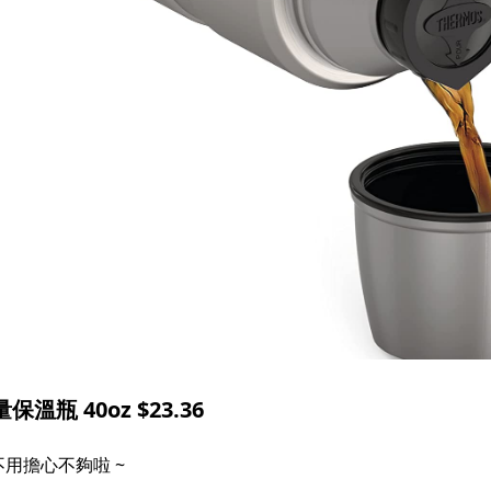
瓶 40oz $23.36
擔心不夠啦 ~​