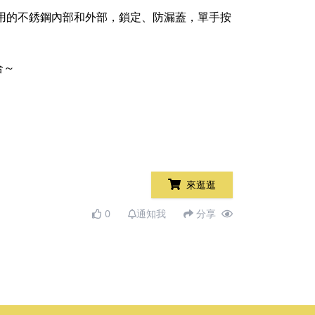
耐用的不銹鋼內部和外部，鎖定、防漏蓋，單手按
合～
來逛逛
0
通知我
分享