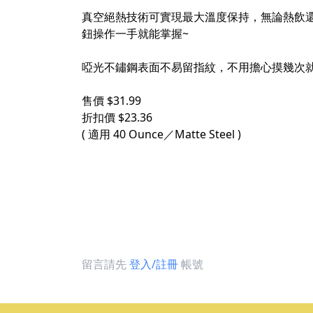
​
真空絕熱技術可實現最大溫度保持，無論熱飲還是
鈕操作一手就能掌握~
​
啞光不鏽鋼表面不易留指紋，不用擔心摸幾次
​
售價 $31.99
折扣價 $23.36
( 適用 40 Ounce／Matte Steel )
留言請先
登入/註冊
帳號