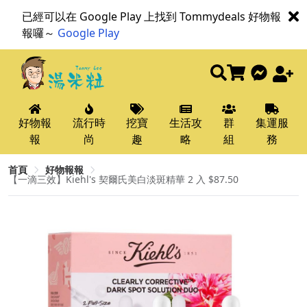
已經可以在 Google Play 上找到 Tommydeals 好物報
報囉～
Google Play
好物報
流行時
挖寶
生活攻
群
集運服
報
尚
趣
略
組
務
首頁
好物報報
【一滴三效】Kiehl's 契爾氏美白淡斑精華 2 入 $87.50