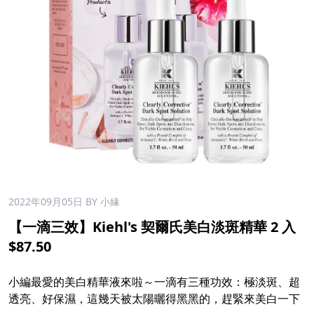
2022年09月05日
BY 小緣
【一滴三效】Kiehl's 契爾氏美白淡斑精華 2 入
$87.50
​
小編最愛的美白精華液來啦～一滴有三種功效：極淡斑、超
透亮、好保濕，這幾天被太陽曬得黑黑的，趕緊來美白一下