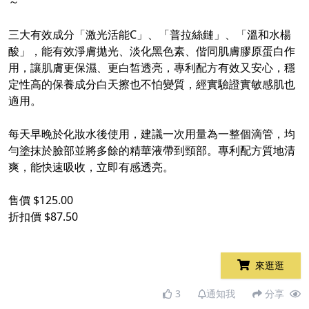
～​
​
三大有效成分「激光活能C」、「普拉絲鏈」、「溫和水楊
酸」，能有效淨膚拋光、淡化黑色素、偕同肌膚膠原蛋白作
用，讓肌膚更保濕、更白皙透亮，專利配方有效又安心，穩
定性高的保養成分白天擦也不怕變質，經實驗證實敏感肌也
適用。​
​
每天早晚於化妝水後使用，建議一次用量為一整個滴管，均
勻塗抹於臉部並將多餘的精華液帶到頸部。專利配方質地清
爽，能快速吸收，立即有感透亮。​
​
售價 $125.00
折扣價 $87.50
來逛逛
3
通知我
分享