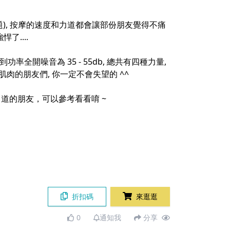
), 按摩的速度和力道都會讓部份朋友覺得不痛
了....
全開噪音為 35 - 55db, 總共有四種力量,
肉的朋友們, 你一定不會失望的 ^^
是重力道的朋友，可以參考看看唷 ~
折扣碼
來逛逛
0
通知我
分享