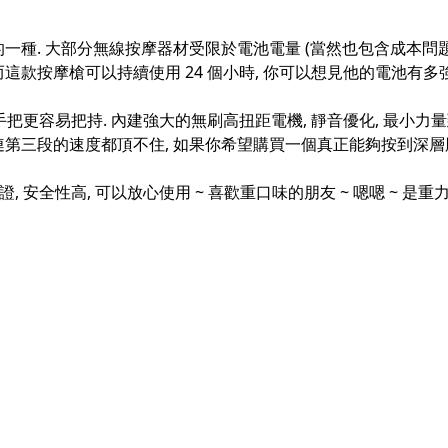
種. 大部分無線按摩器材受限於電池電量 (當然也包含成本問題
這款按摩槍可以持續使用 24 個小時, 你可以想見他的電池有多強悍
把更容易把持. 內建強大的無刷高扭距電機, 靜音優化, 最小力量到功率
連第三段的速度都頂不住, 如果你希望購買一個真正能夠按到深層肌
認證, 安全性高, 可以放心使用 ~ 喜歡重口味的朋友 ~ 嗯嗯 ~ 