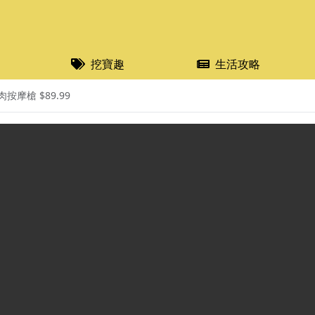
挖寶趣
生活攻略
按摩槍 $89.99