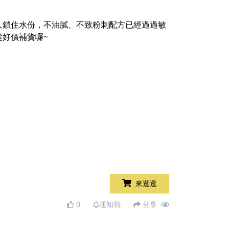
久鎖住水份，不油膩、不致粉刺配方已經過過敏
好價補貨囉~
來逛逛
0
通知我
分享