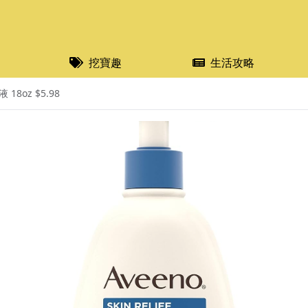
挖寶趣
生活攻略
8oz $5.98