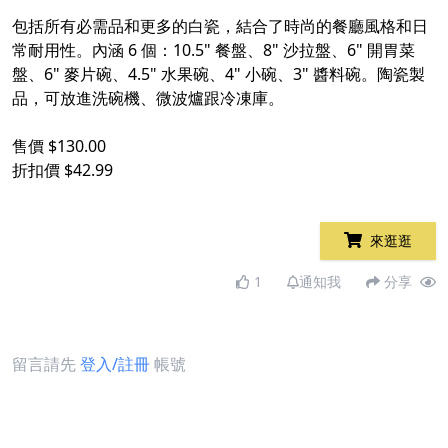
​
包括所有必需品和更多的白瓷，結合了時尚的餐廳風格和日
常耐用性。內涵 6 個：10.5" 餐盤、8" 沙拉盤、6" 開胃菜
盤、6" 麥片碗、4.5" 水果碗、4" 小碗、3" 醬料碗。陶瓷製
品，可放進洗碗機、微波爐跟冷凍庫。
​
售價 $130.00
折扣價 $42.99
來逛逛
1
通知我
分享
留言請先
登入/註冊
帳號