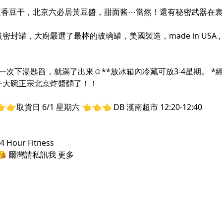
五香豆干，北京六必居黃豆醬，甜面酱⋯當然！還有秘密武器在
封罐，大廚嚴選了最棒的玻璃罐，美國製造，made in USA
一次下湯匙舀，就滿了出來☺️**放冰箱內冷藏可放3-4星期。 *
一大碗正宗北京炸醬麵了！！
日 6/1 星期六 👈👈👈 DB 漢南超市 12:20-12:40
Hour Fitness
取喔😘 爾灣請私訊我 更多