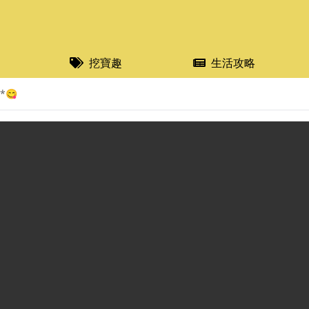
挖寶趣
生活攻略
*😋