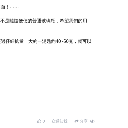
裏面！⋯⋯
 , 不是隨隨便便的普通玻璃瓶，希望我們的用
經過仔細掂量，大約一湯匙約40 -50克，就可以
0
通知我
分享