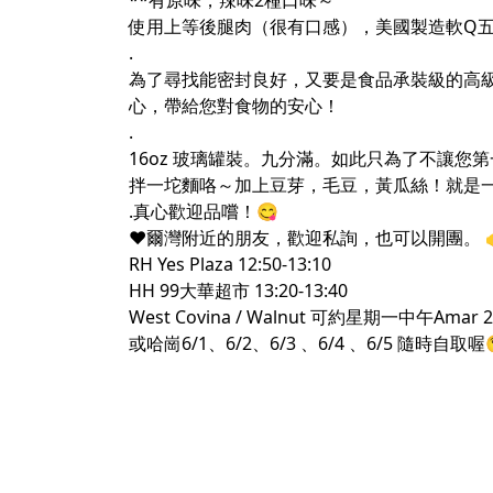
**有原味，辣味2種口味～
使用上等後腿肉（很有口感），美國製造軟Q
.
為了尋找能密封良好，又要是食品承裝級的高級密
心，帶給您對食物的安心！
.
16oz 玻璃罐裝。九分滿。如此只為了不讓您第
拌一坨麵咯～加上豆芽，毛豆，黃瓜絲！就是
.真心歡迎品嚐！😋
♥️爾灣附近的朋友，歡迎私詢，也可以開團。 👉👉取貨
RH Yes Plaza 12:50-13:10
HH 99大華超市 13:20-13:40
West Covina / Walnut 可約星期一中午Amar 24 
或哈崗6/1、6/2、6/3 、6/4 、6/5 隨時自