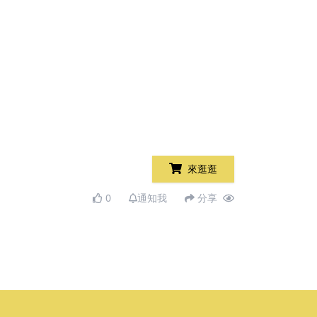
來逛逛
0
通知我
分享