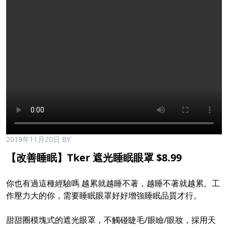
2019年11月20日
BY
【改善睡眠】Tker 遮光睡眠眼罩 $8.99
你也有過這種經驗嗎 越累就越睡不著，越睡不著就越累。工
作壓力大的你，需要睡眠眼罩好好增強睡眠品質才行。
甜甜圈模塊式的遮光眼罩，不觸碰睫毛/眼瞼/眼妝，採用天