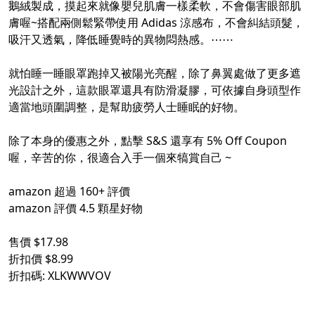
鵝絨製成，摸起來就像嬰兒肌膚一樣柔軟，不會傷害眼部肌
膚喔~搭配兩側鬆緊帶使用 Adidas 涼感布，不會糾結頭髮，
吸汗又透氣，降低睡覺時的異物悶熱感。⋯⋯
就怕睡一睡眼罩跑掉又被陽光亮醒，除了鼻翼處做了更多遮
光設計之外，這款眼罩還具有防滑凝膠，可依據自身頭型作
適當地頭圍調整，是幫助疲勞人士睡眠的好物。
除了本身的優惠之外，點擊 S&S 還享有 5% Off Coupon
喔，辛苦的你，很適合入手一個來犒賞自己 ~
amazon 超過 160+ 評價
amazon 評價 4.5 顆星好物
售價 $17.98
折扣價 $8.99
折扣碼: XLKWWVOV