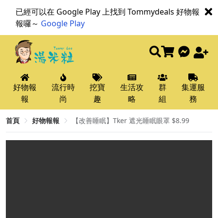
已經可以在 Google Play 上找到 Tommydeals 好物報
報囉～
Google Play
好物報
流行時
挖寶
生活攻
群
集運服
報
尚
趣
略
組
務
首頁
好物報報
【改善睡眠】Tker 遮光睡眠眼罩 $8.99