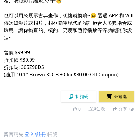
相片或短影片給家人們~🥳
也可以用來展示古典畫作，想換就換唷~😉 透過 APP 和 wifi
傳送短影片或相片，相框簡單現代的設計適合大多數場合或
環境，讓你擺直的、橫的、亮度和暫停播放等等功能隨你設
定~
售價 $99.99
折扣價 $39.99
折扣碼: 305Z98DS
(適用 10.1'' Brown 32GB + Clip $30.00 Off Coupon)
折扣碼
來逛逛
0
通知我
分享
留言請先
登入/註冊
帳號