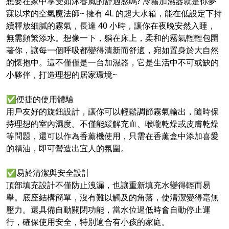
想要在家中享受如沐春風的舒適感嗎? 冷霧加濕器就是你夢
寐以求的空氣魔法師~ 擁有 4L 的超大水箱，能在低設定下持
續釋放細膩的霧氣，長達 40 小時，讓你在夜晚安然入睡，
無需頻繁添水。想像一下，躺在床上，柔和的霧氣輕輕包圍
著你，讓每一個呼吸都變得清新而舒適，宛如置身於大自然
的懷抱中。這不僅僅是一台加濕器，它是生活中不可或缺的
小夥伴，打造理想的居家環境~
✅便捷的使用體驗
用戶友好的旋鈕設計，讓你可以輕鬆調節霧氣輸出，隨時保
持理想的室內濕度。不僅能緩解充血、喉嚨乾燥或皮膚乾燥
等問題，還可以作為香薰機使用，只需在香薰盒中添加喜愛
的精油，即可營造出宜人的氛圍。
✅易於清潔與安全設計
頂部填充設計不僅防止洩漏，也讓重新填充水變得輕而易
舉。底座結構簡單，沒有難以觸及的角落，使清潔變得毫無
壓力。還具備自動關閉功能，當水位過低時會自動停止運
行，確保使用安全，特別適合有小孩的家庭。