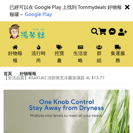
已經可以在 Google Play 上找到 Tommydeals 好物報
報囉～
Google Play
好物報
流行時
挖寶
生活攻
群
集運服
報
尚
趣
略
組
務
首頁
好物報報
【生活品質】ASAKUKI 頂部填充冷霧加濕器 4L $13.77