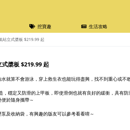
挖寶趣
生活攻略
氣站立式槳板 $219.99 起
式槳板 $219.99 起
怕水就算不會游泳，穿上救生衣也能玩得盡興，找不到重心或不
構製造，穩定又防滑的上甲板，即使滑倒也就有良好的緩衝，具有
疊便於隨身攜帶～
壓泵及收納袋，有興趣的版友可以參考看看唷～