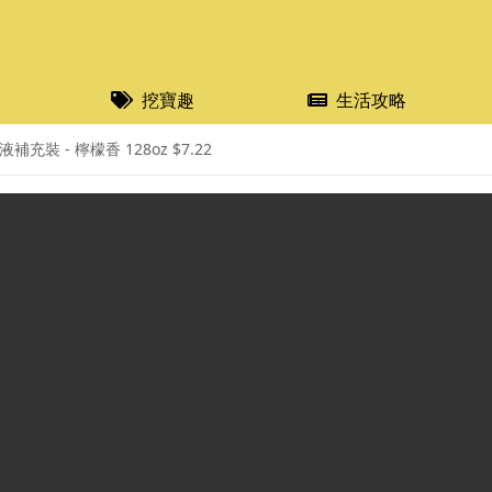
挖寶趣
生活攻略
補充裝 - 檸檬香 128oz $7.22