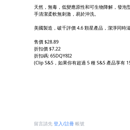
天然，無毒，低變應原性和可生物降解，發泡
手清潔柔軟無刺激，易於沖洗。
美國製造，破千評價 4.6 顆星產品，潔淨同
售價 $28.89
折扣價 $7.22
折扣碼: 65DQY8I2
(Clip S&S，如果你有超過 5 種 S&S 產品享有 1
留言請先
登入/註冊
帳號