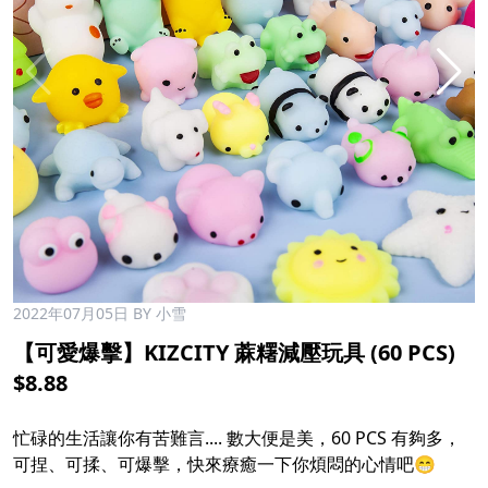
2022年07月05日
BY 小雪
【可愛爆擊】KIZCITY 蔴糬減壓玩具 (60 PCS)
$8.88​
​
忙碌的生活讓你有苦難言.... 數大便是美，60 PCS 有夠多，
可捏、可揉、可爆擊，快來療癒一下你煩悶的心情吧😁​