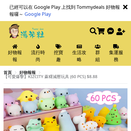
已經可以在 Google Play 上找到 Tommydeals 好物報
報囉～
Google Play
好物報
流行時
挖寶
生活攻
群
集運服
報
尚
趣
略
組
務
首頁
好物報報
【可愛爆擊】KIZCITY 蔴糬減壓玩具 (60 PCS) $8.88​