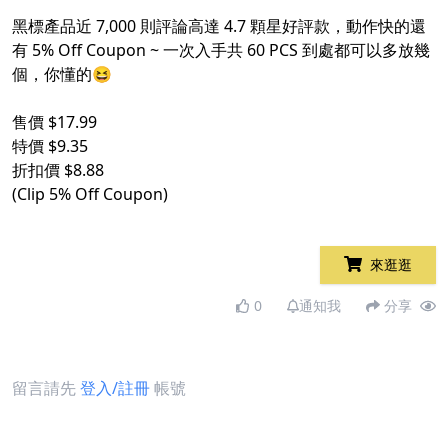
​
黑標產品近 7,000 則評論高達 4.7 顆星好評款，動作快的還
有 5% Off Coupon ~ 一次入手共 60 PCS 到處都可以多放幾
個，你懂的😆​
​
售價 $17.99​
特價 $9.35​
折扣價 $8.88​
(Clip 5% Off Coupon)​
來逛逛
0
通知我
分享
留言請先
登入/註冊
帳號