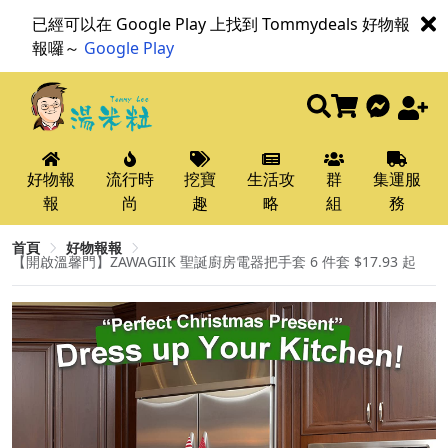
已經可以在 Google Play 上找到 Tommydeals 好物報
報囉～
Google Play
好物報
流行時
挖寶
生活攻
群
集運服
報
尚
趣
略
組
務
首頁
好物報報
【開啟溫馨門】ZAWAGIIK 聖誕廚房電器把手套 6 件套 $17.93 起