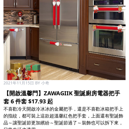
2021年11月15日
BY 小奇
【開啟溫馨門】ZAWAGIIK 聖誕廚房電器把手
套 6 件套 $17.93 起
不喜歡冷天開啟冷冰冰的金屬把手，還是不喜歡冰箱把手上
的指紋，都可裝上這款超溫馨紅色把手套，上面還有聖誕飾
品～讓聖誕節更加繽紛～聖誕節過了～裝飾也可以拆下來，