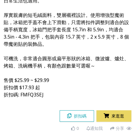
日常生活也適用。
厚實親膚的短毛絨面料，雙層襯裡設計。使用增強型魔術
貼，冰箱把手蓋不會上下滑動，只需將扣件調整到適合的設
備手柄寬度，冰箱門把手套長度 15.7in 和 5.9in，均適合
3.5in - 4.3in 把手，包裝內容 15.7 英寸，2 x 5.9 英寸，8 個
帶魔術貼的裝飾品。
可機洗，非常適合圓形或扁平形狀的冰箱、微波爐、爐灶、
烤箱、洗碗機手柄，有顏色跟數量可選喔～
售價 $25.99 ~ $29.99
折扣價 $17.93 起
折扣碼: FMFQ3SEJ
折扣碼
來逛逛
0
通知我
分享