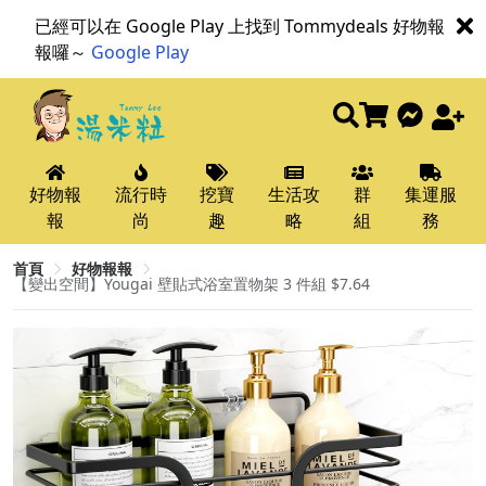
已經可以在 Google Play 上找到 Tommydeals 好物報
報囉～
Google Play
好物報
流行時
挖寶
生活攻
群
集運服
報
尚
趣
略
組
務
首頁
好物報報
【變出空間】Yougai 壁貼式浴室置物架 3 件組 $7.64