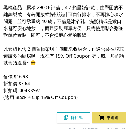
黑標產品，累積 2900+ 評論，4.7 顆星好評款，由堅固的不
鏽鋼製成，有著開放式條狀設計可自行排水，不再擔心積水
問題，並可承重約 40 磅，不論是沐浴乳、洗髮精或是漱口
水都可安心地放上，而且安裝簡單方便，只需使用黏合劑並
對準位置貼上即可，不會損壞心愛的牆壁~
此套組包含 2 個置物架與 1 個肥皂收納盒，也適合裝在瓶瓶
罐罐多的廚房呦，現在有 15% Off Coupon 喔，晚一步的話
就會錯過囉~ 😎
售價 $16.98
折扣價 $7.64
折扣碼: 404KK9A1
(適用 Black + Clip 15% Off Coupon)
折扣碼
來逛逛