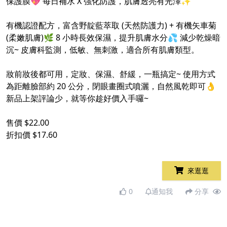
保護膜💖 每日補水 X 強化防護，肌膚透亮有光澤✨
有機認證配方，富含野靛藍萃取 (天然防護力) + 有機矢車菊
(柔嫩肌膚)🌿 8 小時長效保濕，提升肌膚水分💦 減少乾燥暗
沉~ 皮膚科監測，低敏、無刺激，適合所有肌膚類型。
妝前妝後都可用，定妝、保濕、舒緩，一瓶搞定~ 使用方式
為距離臉部約 20 公分，閉眼畫圈式噴灑，自然風乾即可👌
新品上架評論少，就等你趁好價入手囉~
售價 $22.00
折扣價 $17.60
來逛逛
0
通知我
分享