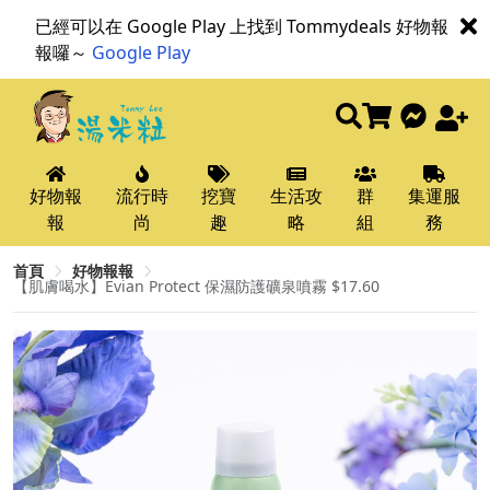
已經可以在 Google Play 上找到 Tommydeals 好物報
報囉～
Google Play
好物報
流行時
挖寶
生活攻
群
集運服
報
尚
趣
略
組
務
首頁
好物報報
【肌膚喝水】Evian Protect 保濕防護礦泉噴霧 $17.60