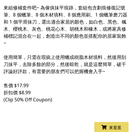
來組修補套件吧~ 為傢俱抹平痕跡，套組包含劃痕修復記號
筆、8 個蠟筆、8 個木材填料、8 個應用刷、1 個蠟筆磨刀器
和 1 個平滑抹刀，選出適合家居的顏色，如白色、黑色、楓
木、櫻桃木、灰色、桃花心木、胡桃木和橡木，或將家具修
補標記混合在一起，創造出不同的顏色並搭配你的居家裝飾
~
使用簡單，只需在瑕疵上使用蠟或樹脂木材填料，然後用刮
刀抹平，去除多餘的部分，然後晾乾，就是這麼簡單，破千
評論好評款，有需要的朋友們可以把握機會入手~
售價 $17.99
折扣價 $8.99
(Clip 50% Off Coupon)
來逛逛