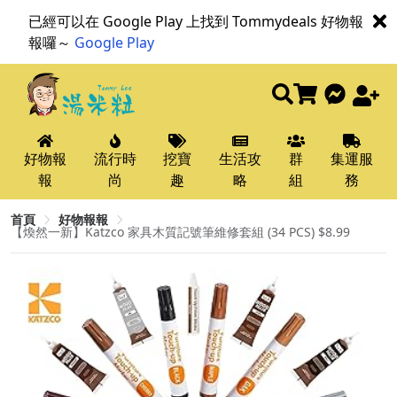
已經可以在 Google Play 上找到 Tommydeals 好物報
報囉～
Google Play
好物報
流行時
挖寶
生活攻
群
集運服
報
尚
趣
略
組
務
首頁
好物報報
【煥然一新】Katzco 家具木質記號筆維修套組 (34 PCS) $8.99