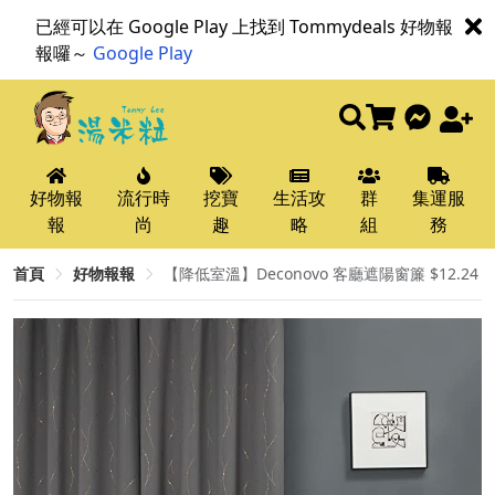
已經可以在 Google Play 上找到 Tommydeals 好物報
報囉～
Google Play
好物報
流行時
挖寶
生活攻
群
集運服
報
尚
趣
略
組
務
首頁
好物報報
【降低室溫】Deconovo 客廳遮陽窗簾 $12.24​