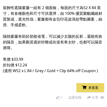
​
裝飾性遮陽窗簾一組有 2 個面板，每面的尺寸為52 X 84 英
寸，有各種顏色和尺寸可供選擇，由 100% 優質聚酯纖維材
質製成，遮光性強，窗簾都有金箔印花波浪紋帶點圖案，絲
滑、手感柔軟。​
​
隔熱窗簾有助於節能省電，可以減少太陽的反射，還能有效
的隔音，如果鄰居過於吵雜或街道有車太吵，也都可以隔音
屏障。​
​
售價 $33.99​
折扣價 $12.24​
(適用 W52 x L 84 / Grey / Gold + Clip 64% off Coupon )​
來逛逛
1
通知我
分享