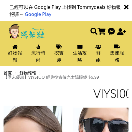
已經可以在 Google Play 上找到 Tommydeals 好物報
報囉～
Google Play
好物報
流行時
挖寶
生活攻
群
集運服
報
尚
趣
略
組
務
首頁
好物報報
【季末優惠】VIYSIOO 經典復古偏光太陽眼鏡 $6.99