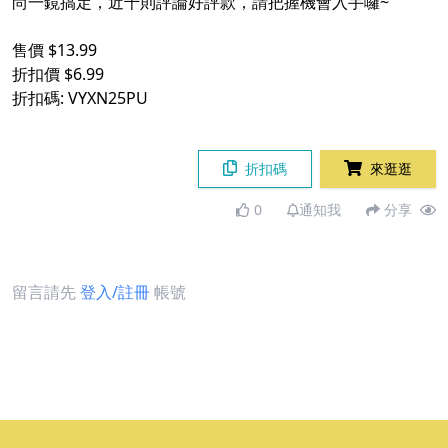
尚一鏡搞定，近千則評論好評款，請把握機會入手囉~
售價 $13.99
折扣價 $6.99
折扣碼: VYXN25PU
折扣碼
來逛逛
0
通知我
分享
留言請先
登入/註冊
帳號