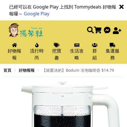
已經可以在 Google Play 上找到 Tommydeals 好物報
報囉～
Google Play
好物報
流行時
挖寶
生活攻
群
集運服
報
尚
趣
略
組
務
首頁
好物報報
【就愛冰的】Bodum 冷泡咖啡壺 $14.79