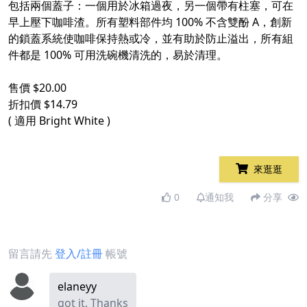
包括兩個蓋子：一個用於冰箱過夜，另一個帶有柱塞，可在
早上壓下咖啡渣。所有塑料部件均 100% 不含雙酚 A，創新
的鎖蓋系統使咖啡保持熱或冷，並有助於防止溢出，所有組
件都是 100% 可用洗碗機清洗的，易於清理。
售價 $20.00
折扣價 $14.79
( 適用 Bright White )
來逛逛
0
通知我
分享
留言請先
登入/註冊
帳號
elaneyy
got it. Thanks