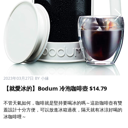
2023年03月27日
BY 小緣
【就愛冰的】Bodum 冷泡咖啡壺 $14.79
不管天氣如何，咖啡就是堅持要喝冰的嗎～這款咖啡壺有雙
蓋設計十分方便，可以放進冰箱過夜，隔天就有冰涼好喝的
冰咖啡哩～