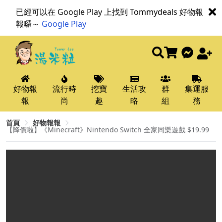
已經可以在 Google Play 上找到 Tommydeals 好物報
報囉～
Google Play
好物報
流行時
挖寶
生活攻
群
集運服
報
尚
趣
略
組
務
首頁
好物報報
【降價啦】《Minecraft》Nintendo Switch 全家同樂遊戲 $19.99​