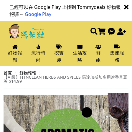
已經可以在 Google Play 上找到 Tommydeals 好物報
報囉～
Google Play
好物報
流行時
挖寶
生活攻
群
集運服
報
尚
趣
略
組
務
首頁
好物報報
【A 級】FITNCLEAN HERBS AND SPICES 馬達加斯加多用途香草豆
莢 $14.99