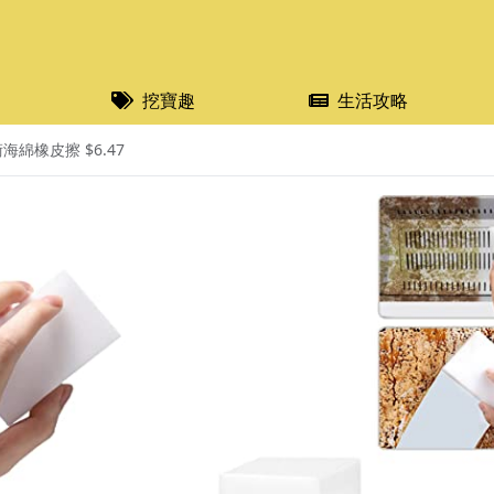
挖寶趣
生活攻略
術海綿橡皮擦 $6.47