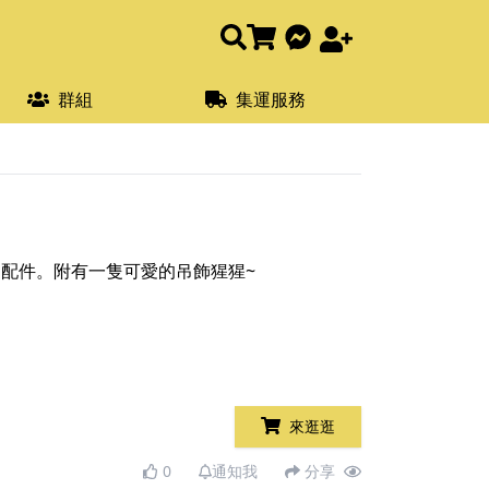
群組
集運服務
的配件。附有一隻可愛的吊飾猩猩~
來逛逛
0
通知我
分享