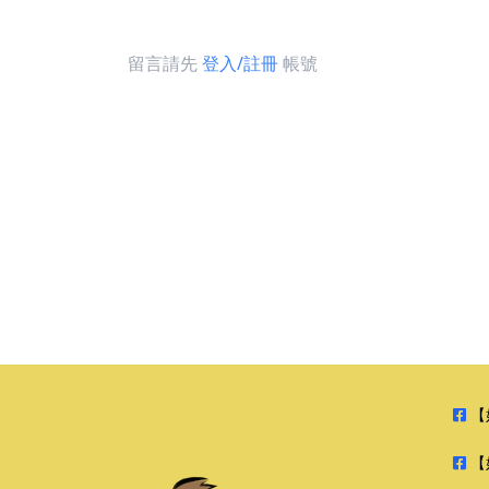
留言請先
登入/註冊
帳號
【
【