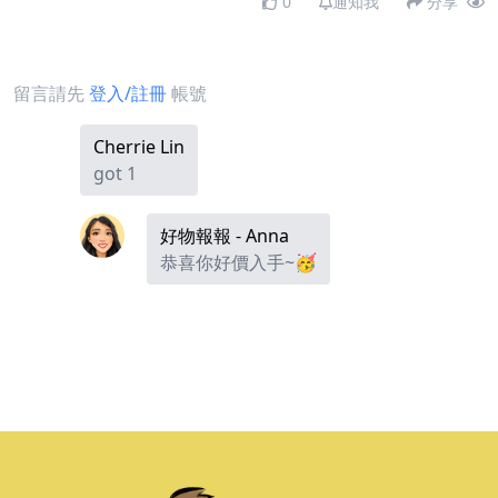
0
通知我
分享
留言請先
登入/註冊
帳號
Cherrie Lin
got 1
好物報報 - Anna
恭喜你好價入手~🥳