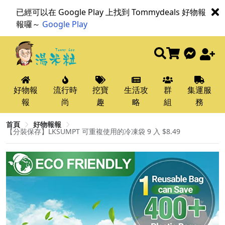
已經可以在 Google Play 上找到 Tommydeals 好物報
報囉～
Google Play
好物報
流行時
挖寶
生活攻
群
集運服
報
尚
趣
略
組
務
首頁
好物報報
【分裝保存】LKSUMPT 可重複使用的冷凍袋 9 入 $8.49