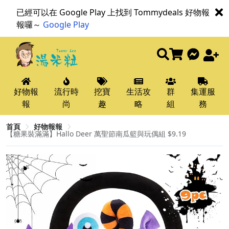
已經可以在 Google Play 上找到 Tommydeals 好物報
報囉～
Google Play
好物報
流行時
挖寶
生活攻
群
集運服
報
尚
趣
略
組
務
首頁
好物報報
【糖果裝滿滿】Hallo Deer 萬聖節南瓜籃與玩偶組 $9.19