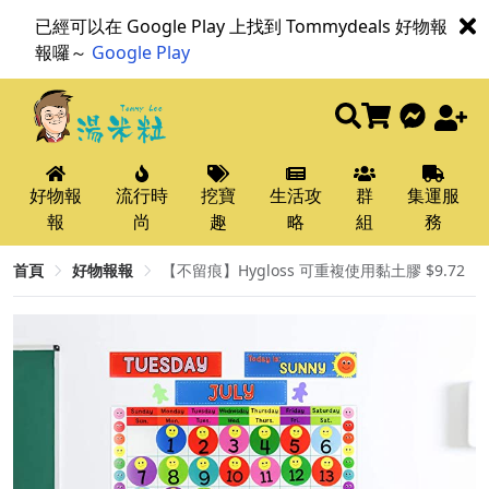
已經可以在 Google Play 上找到 Tommydeals 好物報
報囉～
Google Play
好物報
流行時
挖寶
生活攻
群
集運服
報
尚
趣
略
組
務
首頁
好物報報
【不留痕】Hygloss 可重複使用黏土膠 $9.72​