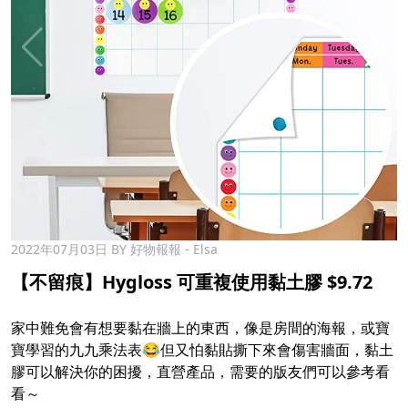
2022年07月03日
BY 好物報報 - Elsa
【不留痕】Hygloss 可重複使用黏土膠 $9.72​
​
家中難免會有想要黏在牆上的東西，像是房間的海報，或寶
寶學習的九九乘法表😂但又怕黏貼撕下來會傷害牆面，黏土
膠可以解決你的困擾，直營產品，需要的版友們可以參考看
看～​