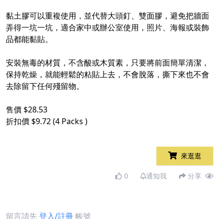
​
黏土膠可以重複使用，並代替大頭釘、雙面膠，避免把牆面
弄得一坑一坑，適合家中或辦公室使用，照片、海報或裝飾
品都能黏貼。​
​
安裝無毒的材質，不含酸或木質素，只要將前面簡單清潔，
保持乾燥，就能輕鬆的粘貼上去，不會脫落，撕下來也不會
去除留下任何殘留物。​
​
售價 $28.53​
折扣價 $9.72 (4 Packs )​
來逛逛
0
通知我
分享
留言請先
登入/註冊
帳號