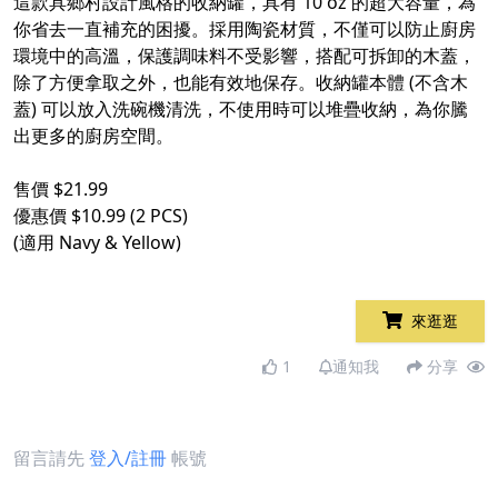
這款具鄉村設計風格的收納罐，具有 10 oz 的超大容量，為
你省去一直補充的困擾。採用陶瓷材質，不僅可以防止廚房
環境中的高溫，保護調味料不受影響，搭配可拆卸的木蓋，
除了方便拿取之外，也能有效地保存。收納罐本體 (不含木
蓋) 可以放入洗碗機清洗，不使用時可以堆疊收納，為你騰
出更多的廚房空間。
售價 $21.99
優惠價 $10.99 (2 PCS)
(適用 Navy & Yellow)
來逛逛
1
通知我
分享
留言請先
登入/註冊
帳號