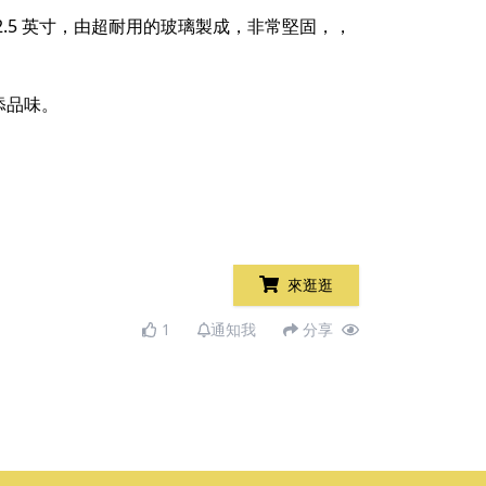
.5 英寸，由超耐用的玻璃製成，非常堅固，，
添品味。
來逛逛
1
通知我
分享