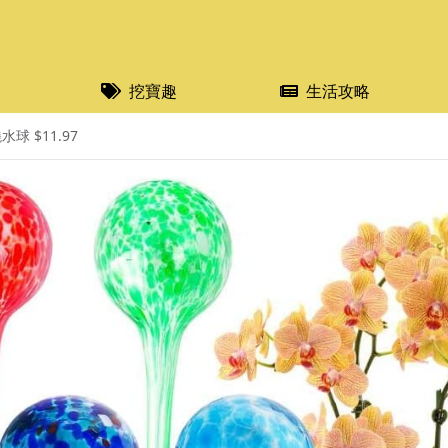
挖寶趣
生活攻略
球 $11.97