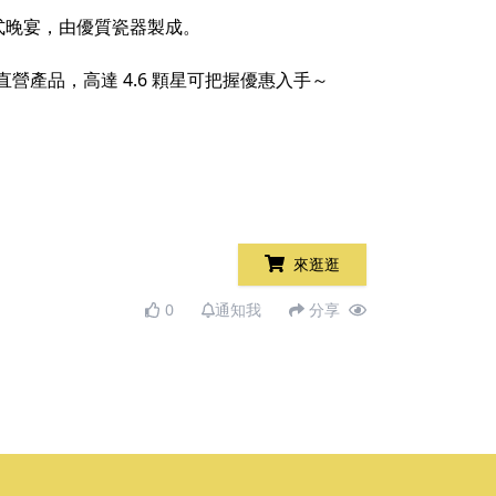
式晚宴，由優質瓷器製成。
營產品，高達 4.6 顆星可把握優惠入手～
來逛逛
0
通知我
分享