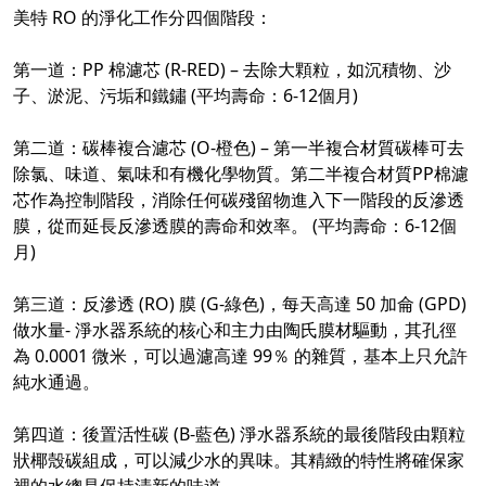
美特 RO 的淨化工作分四個階段：
第一道：PP 棉濾芯 (R-RED) – 去除大顆粒，如沉積物、沙
子、淤泥、污垢和鐵鏽 (平均壽命：6-12個月)
第二道：碳棒複合濾芯 (O-橙色) – 第一半複合材質碳棒可去
除氯、味道、氣味和有機化學物質。第二半複合材質PP棉濾
芯作為控制階段，消除任何碳殘留物進入下一階段的反滲透
膜，從而延長反滲透膜的壽命和效率。 (平均壽命：6-12個
月)
第三道：反滲透 (RO) 膜 (G-綠色)，每天高達 50 加侖 (GPD)
做水量- 淨水器系統的核心和主力由陶氏膜材驅動，其孔徑
為 0.0001 微米，可以過濾高達 99％ 的雜質，基本上只允許
純水通過。
第四道：後置活性碳 (B-藍色) 淨水器系統的最後階段由顆粒
狀椰殼碳組成，可以減少水的異味。其精緻的特性將確保家