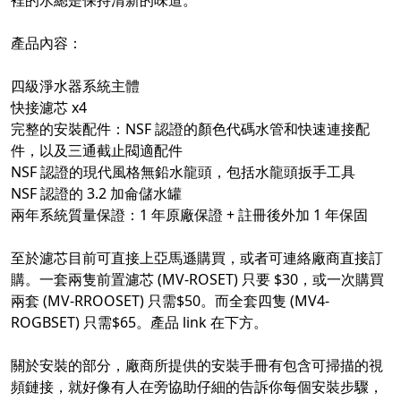
裡的水總是保持清新的味道。
產品內容：
四級淨水器系統主體
快接濾芯 x4
完整的安裝配件：NSF 認證的顏色代碼水管和快速連接配
件，以及三通截止閥適配件
NSF 認證的現代風格無鉛水龍頭，包括水龍頭扳手工具
NSF 認證的 3.2 加侖儲水罐
兩年系統質量保證：1 年原廠保證 + 註冊後外加 1 年保固
至於濾芯目前可直接上亞馬遜購買，或者可連絡廠商直接訂
購。一套兩隻前置濾芯 (MV-ROSET) 只要 $30，或一次購買
兩套 (MV-RROOSET) 只需$50。而全套四隻 (MV4-
ROGBSET) 只需$65。產品 link 在下方。
關於安裝的部分，廠商所提供的安裝手冊有包含可掃描的視
頻鏈接，就好像有人在旁協助仔細的告訴你每個安裝步驟，