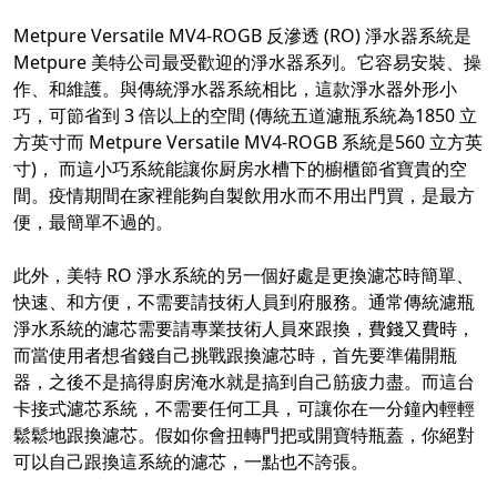
Metpure Versatile MV4-ROGB 反滲透 (RO) 淨水器系統是
Metpure 美特公司最受歡迎的淨水器系列。它容易安裝、操
作、和維護。與傳統淨水器系統相比，這款淨水器外形小
巧，可節省到 3 倍以上的空間 (傳統五道濾瓶系統為1850 立
方英寸而 Metpure Versatile MV4-ROGB 系統是560 立方英
寸)， 而這小巧系統能讓你厨房水槽下的櫥櫃節省寶貴的空
間。疫情期間在家裡能夠自製飲用水而不用出門買，是最方
便，最簡單不過的。
此外，美特 RO 淨水系統的另一個好處是更換濾芯時簡單、
快速、和方便，不需要請技術人員到府服務。通常傳統濾瓶
淨水系統的濾芯需要請專業技術人員來跟換，費錢又費時，
而當使用者想省錢自己挑戰跟換濾芯時，首先要準備開瓶
器，之後不是搞得廚房淹水就是搞到自己筋疲力盡。而這台
卡接式濾芯系統，不需要任何工具，可讓你在一分鐘內輕輕
鬆鬆地跟換濾芯。假如你會扭轉門把或開寶特瓶蓋，你絕對
可以自己跟換這系統的濾芯，一點也不誇張。