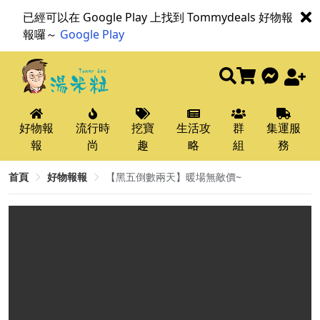
已經可以在 Google Play 上找到 Tommydeals 好物報
報囉～
Google Play
好物報
流行時
挖寶
生活攻
群
集運服
報
尚
趣
略
組
務
首頁
好物報報
【黑五倒數兩天】暖場無敵價~