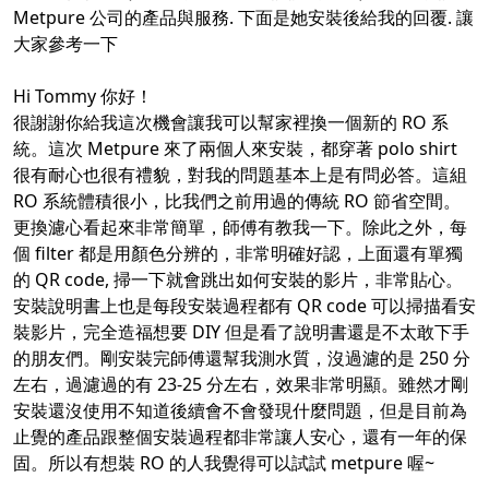
Metpure 公司的產品與服務. 下面是她安裝後給我的回覆. 讓
大家參考一下
Hi Tommy 你好！
很謝謝你給我這次機會讓我可以幫家裡換一個新的 RO 系
統。這次 Metpure 來了兩個人來安裝，都穿著 polo shirt
很有耐心也很有禮貌，對我的問題基本上是有問必答。這組
RO 系統體積很小，比我們之前用過的傳統 RO 節省空間。
更換濾心看起來非常簡單，師傅有教我一下。除此之外，每
個 filter 都是用顏色分辨的，非常明確好認，上面還有單獨
的 QR code, 掃一下就會跳出如何安裝的影片，非常貼心。
安裝說明書上也是每段安裝過程都有 QR code 可以掃描看安
裝影片，完全造福想要 DIY 但是看了說明書還是不太敢下手
的朋友們。剛安裝完師傅還幫我測水質，沒過濾的是 250 分
左右，過濾過的有 23-25 分左右，效果非常明顯。雖然才剛
安裝還沒使用不知道後續會不會發現什麼問題，但是目前為
止覺的產品跟整個安裝過程都非常讓人安心，還有一年的保
固。所以有想裝 RO 的人我覺得可以試試 metpure 喔~