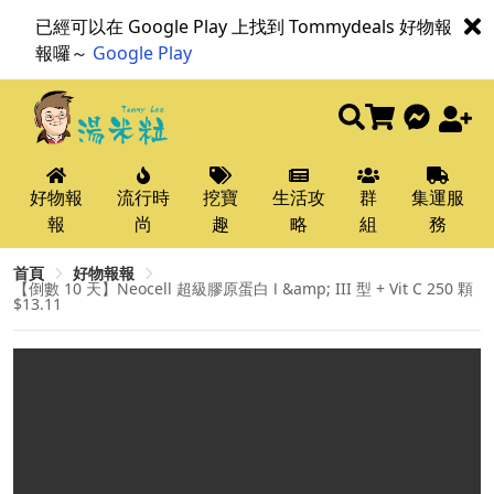
已經可以在 Google Play 上找到 Tommydeals 好物報
報囉～
Google Play
好物報
流行時
挖寶
生活攻
群
集運服
報
尚
趣
略
組
務
首頁
好物報報
【倒數 10 天】Neocell 超級膠原蛋白 Ⅰ &amp; III 型 + Vit C 250 顆
$13.11