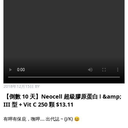
2018年12月15日
BY
【倒數 10 天】Neocell 超級膠原蛋白 Ⅰ &amp;
III 型 + Vit C 250 顆 $13.11
有呷有保庇，嘸呷.... 出代誌 ~ (J/K) 😆