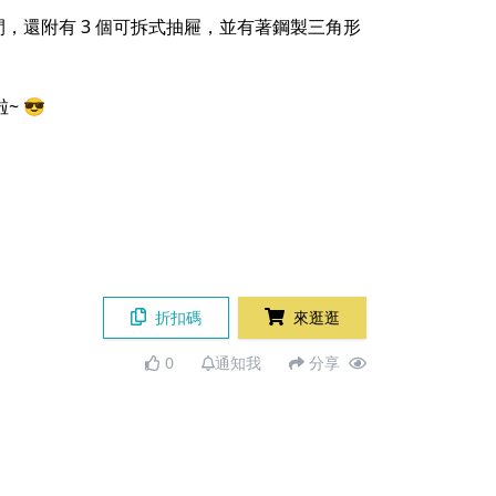
空間，還附有 3 個可拆式抽屜，並有著鋼製三角形
~ 😎
折扣碼
來逛逛
0
通知我
分享