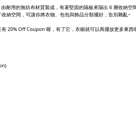
好評款，由耐用的無紡布材質製成，有著堅固的隔板來隔出 6 層收納
了收納空間，可讓你將衣物、包包與飾品分類擺好，告別雜亂~
0% Off Coupon 喔，有了它，衣櫥就可以再擺放更多東西啦
on)