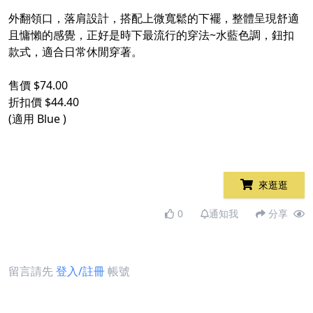
外翻領口，落肩設計，搭配上微寬鬆的下襬，整體呈現舒適
且慵懶的感覺，正好是時下最流行的穿法~水藍色調，鈕扣
款式，適合日常休閒穿著。
售價 $74.00
折扣價 $44.40
(適用 Blue )
來逛逛
0
通知我
分享
留言請先
登入/註冊
帳號