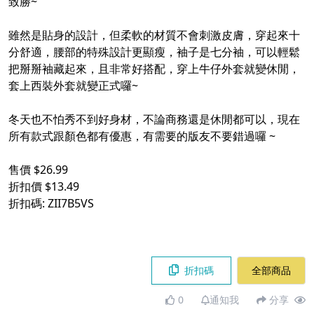
致勝~
雖然是貼身的設計，但柔軟的材質不會刺激皮膚，穿起來十
分舒適，腰部的特殊設計更顯瘦，袖子是七分袖，可以輕鬆
把掰掰袖藏起來，且非常好搭配，穿上牛仔外套就變休閒，
套上西裝外套就變正式囉~
冬天也不怕秀不到好身材，不論商務還是休閒都可以，現在
所有款式跟顏色都有優惠，有需要的版友不要錯過囉 ~
售價 $26.99
折扣價 $13.49
折扣碼: ZII7B5VS
折扣碼
全部商品
0
通知我
分享