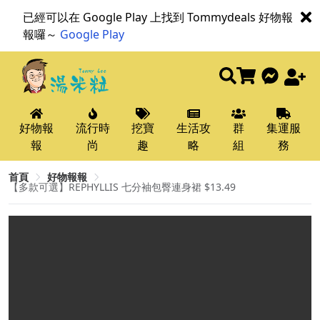
已經可以在 Google Play 上找到 Tommydeals 好物報
報囉～
Google Play
好物報
流行時
挖寶
生活攻
群
集運服
報
尚
趣
略
組
務
首頁
好物報報
【多款可選】REPHYLLIS 七分袖包臀連身裙 $13.49